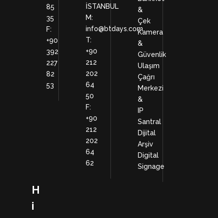
İSTANBUL
85
&
M:
35
Çek
info@btdays.com
F:
Kamera
T:
+90
&
+90
392
Güvenlik
212
227
Ulaşım
202
82
Çağrı
64
53
Merkezi
50
&
F:
IP
+90
Santral
212
Dijital
202
Arşiv
64
Digital
62
Signage
H
i