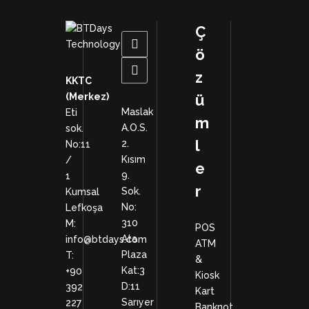
Ç
ö
z
KKTC
(Merkez)
ü
Maslak
Eti
m
A.O.S.
sok.
l
2.
No:11
Kısım
/
e
9.
1
r
Sok.
Kumsal
No:
Lefkoşa
310
M:
POS
Ata
info@btdays.com
ATM
Plaza
T:
&
Kat:3
+90
Kiosk
D:11
392
Kart
Sarıyer
227
Banknot