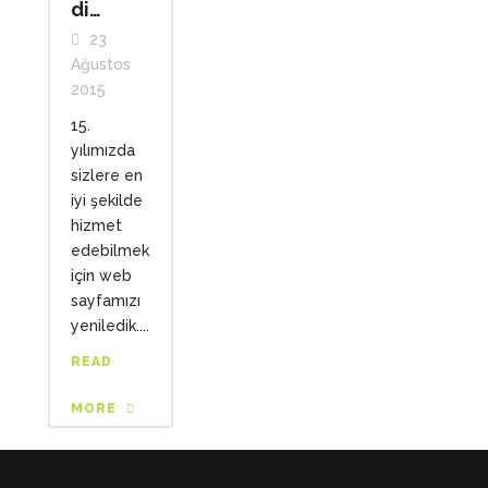
di…
23
Ağustos
2015
15.
yılımızda
sizlere en
iyi şekilde
hizmet
edebilmek
için web
sayfamızı
yeniledik....
READ
MORE